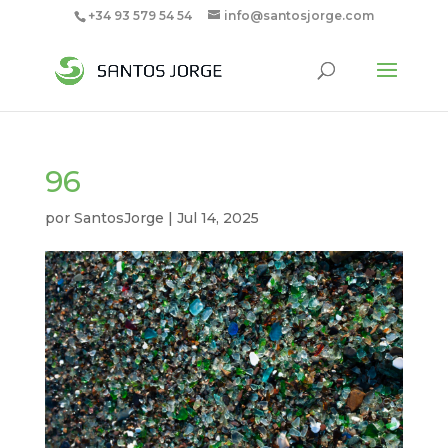
+34 93 579 54 54
info@santosjorge.com
96
por
SantosJorge
|
Jul 14, 2025