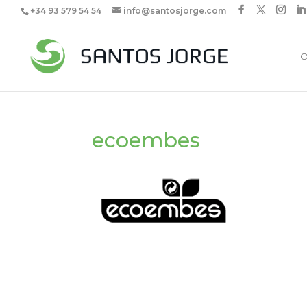
+34 93 579 54 54
info@santosjorge.com
O
ecoembes