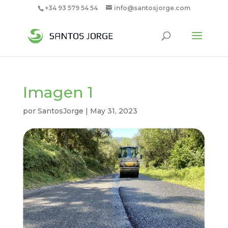
+34 93 579 54 54
info@santosjorge.com
Imagen 1
por
SantosJorge
|
May 31, 2023