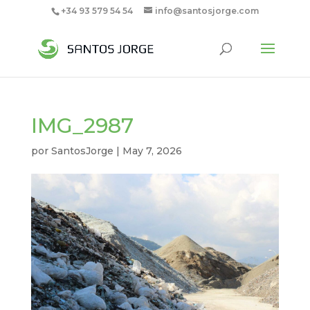
+34 93 579 54 54
info@santosjorge.com
IMG_2987
por
SantosJorge
|
May 7, 2026