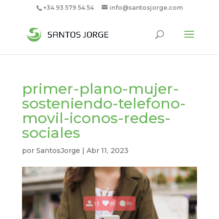
+34 93 579 54 54
info@santosjorge.com
primer-plano-mujer-
sosteniendo-telefono-
movil-iconos-redes-
sociales
por
SantosJorge
|
Abr 11, 2023